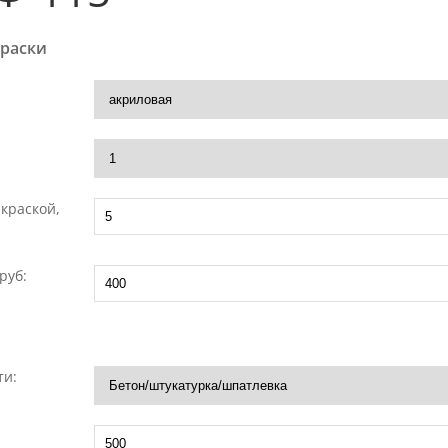
раски
краской,
руб:
ти: