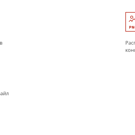
в
Рас
кон
файл