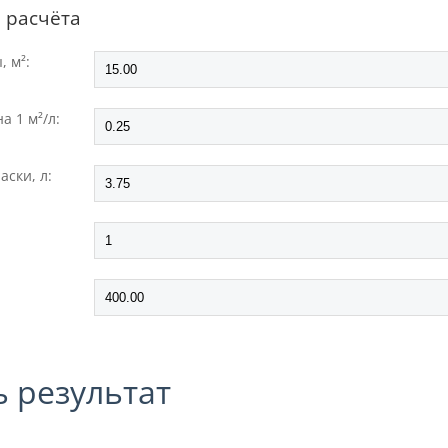
 расчёта
 м²:
а 1 м²/л:
аски, л:
ь результат