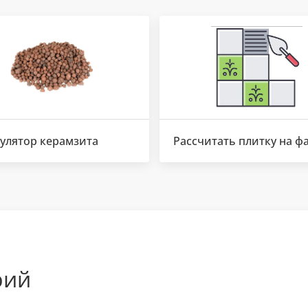
улятор керамзита
Рассчитать плитку на ф
рий