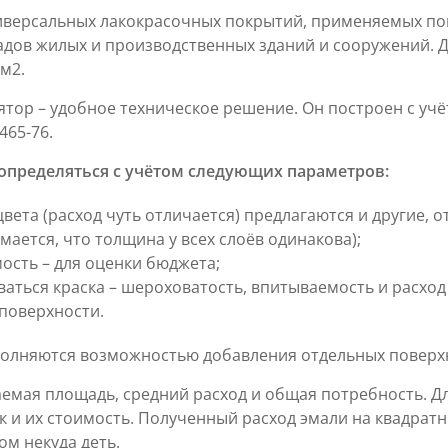
ниверсальных лакокрасочных покрытий, применяемых пов
садов жилых и производственных зданий и сооружений.
м2.
ятор – удобное техническое решение. Он построен с у
465-76.
т определяться с учётом следующих параметров:
вета (расход чуть отличается) предлагаются и другие, о
ается, что толщина у всех слоёв одинакова);
мость – для оценки бюджета;
ваться краска – шероховатость, впитываемость и расход
поверхности.
полняются возможностью добавления отдельных поверх
емая площадь, средний расход и общая потребность. Д
 и их стоимость. Полученный расход эмали на квадрат
ом некуда деть.