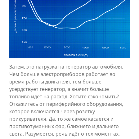
Затем, это нагрузка на генератор автомобиля.
Чем больше электроприборов работает во
время работы двигателя, тем больше
усердствует генератор, а значит больше
топливо идёт на расход. Хотите сэкономить?
Откажитесь от периферийного оборудования,
которое включается через розетку
прикуривателя. Да, то же самое касается и
противотуманных фар, ближнего и дальнего
света. Разумеется, речь идёт о тех моментах,