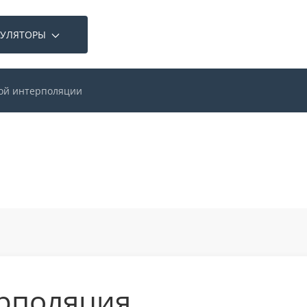
КУЛЯТОРЫ
ой интерполяции
рполяция