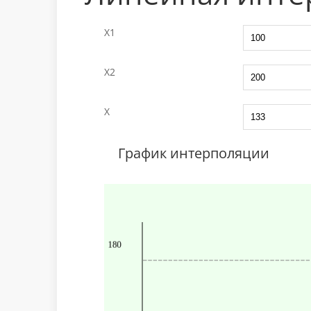
X1
X2
X
График интерполяции