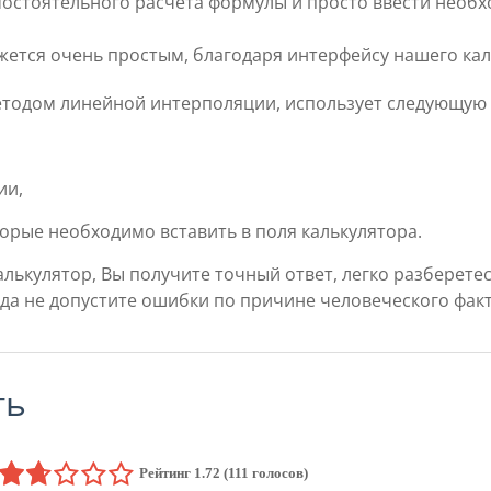
мостоятельного расчета формулы и просто ввести необ
ется очень простым, благодаря интерфейсу нашего кал
методом линейной интерполяции, использует следующую
ии,
орые необходимо вставить в поля калькулятора.
лькулятор, Вы получите точный ответ, легко разберетес
гда не допустите ошибки по причине человеческого фак
ть
Рейтинг 1.72 (111 голосов)