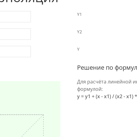
Y1
Y2
Y
Решение по формул
Для расчёта линейной и
формулой:
y = y1 + (x - x1) / (x2 - x1) 