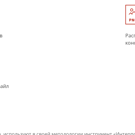
в
Рас
кон
файл
ка, используют в своей методологии инструмент «Интер