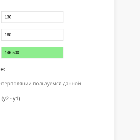
е:
нтерполяции пользуемся данной
* (y2 - y1)