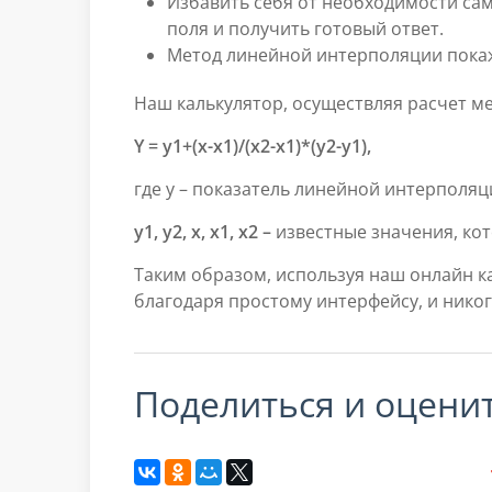
Избавить себя от необходимости са
поля и получить готовый ответ.
Метод линейной интерполяции покаж
Наш калькулятор, осуществляя расчет 
Y = y1+(x-x1)/(x2-x1)*(y2-y1),
где y – показатель линейной интерполяц
y1, y2, x, x1, x2 –
известные значения, кот
Таким образом, используя наш онлайн ка
благодаря простому интерфейсу, и нико
поделиться и оцени