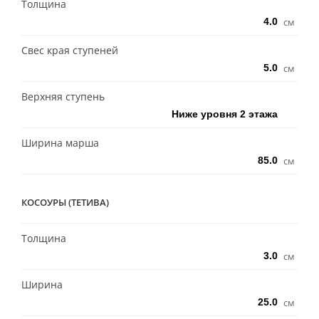
Толщина
см
Свес края ступеней
см
Верхняя ступень
Ширина марша
см
КОСОУРЫ (ТЕТИВА)
Толщина
см
Ширина
см